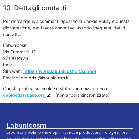
10. Dettagli contatti
Per domande e/o commenti riguardo la Cookie Policy e questa
dichiarazione, per favore contattaci usando i seguenti dati di
contatto:
Labunicosm
Via Taramelli, 12
27100 Pavia
Italia
Sito web:
https://www.labunicosm.it/school
Email:
secretariat@
labunicosm.it
Questa politica sui cookie è stata sincronizzata con
cookiedatabase.org
il (non ancora sincronizzato).
Labunicosm
Laboratory able to develop innovative product technologies, new
devices and operating protocols to ensure the safety, efficacy and